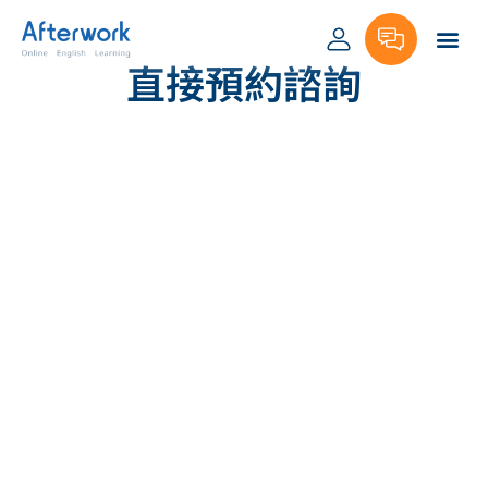
跳
至
直接預約諮詢
主
要
內
容