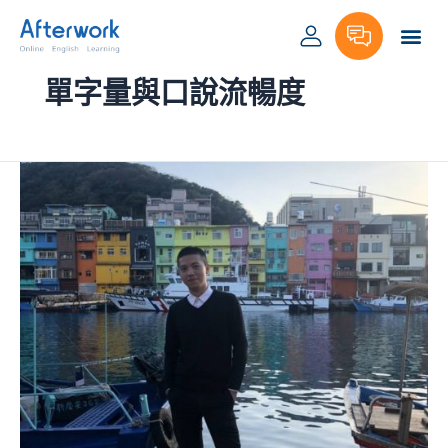
跳
至
主
要
單字量與口說流暢度
內
容
不
完
美
沒
關
係，
開
口
才
是
進
步