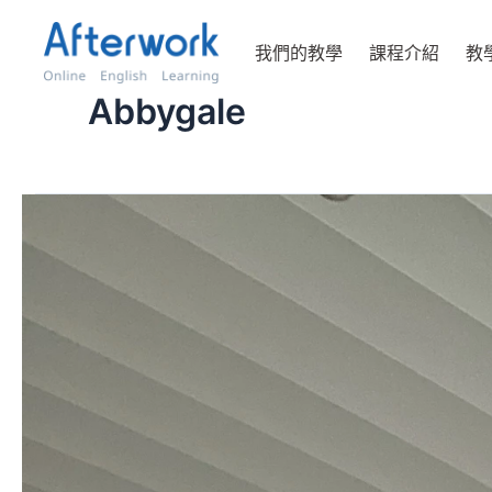
跳
至
我們的教學
課程介紹
教
主
要
Abbygale
內
容
一
次
次
開
口，
讓
流
暢
成
為