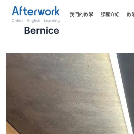
跳
至
我們的教學
課程介紹
教
主
要
Bernice
內
容
在
友
善
的
環
境
裡，
重
新
喜