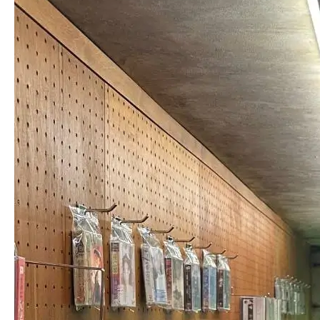
歡
上
英
文