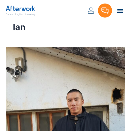
跳
至
主
要
Ian
內
容
英
文，
讓
我
更
接
近
外
商
職
場
的